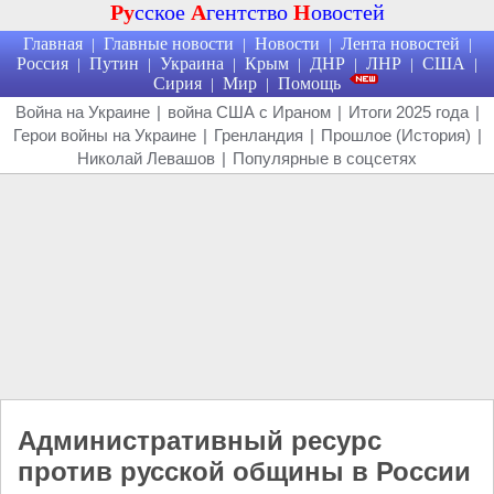
Ру
сское
А
гентство
Н
овостей
Главная
Главные новости
Новости
Лента новостей
|
|
|
|
Россия
Путин
Украина
Крым
ДНР
ЛНР
США
|
|
|
|
|
|
|
Сирия
Мир
Помощь
|
|
Война на Украине
|
война США с Ираном
|
Итоги 2025 года
|
Герои войны на Украине
|
Гренландия
|
Прошлое (История)
|
Николай Левашов
|
Популярные в соцсетях
Административный ресурс
против русской общины в России