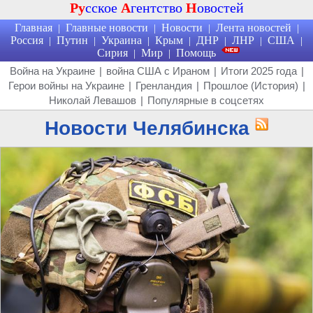
Ру
сское
А
гентство
Н
овостей
Главная
Главные новости
Новости
Лента новостей
|
|
|
|
Россия
Путин
Украина
Крым
ДНР
ЛНР
США
|
|
|
|
|
|
|
Сирия
Мир
Помощь
|
|
Война на Украине
|
война США с Ираном
|
Итоги 2025 года
|
Герои войны на Украине
|
Гренландия
|
Прошлое (История)
|
Николай Левашов
|
Популярные в соцсетях
Новости Челябинска