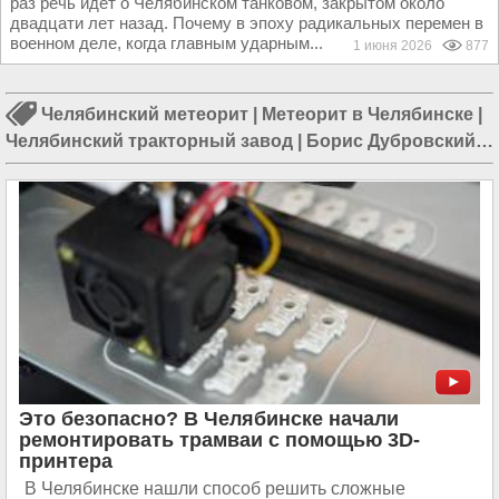
раз речь идет о Челябинском танковом, закрытом около
двадцати лет назад. Почему в эпоху радикальных перемен в
военном деле, когда главным ударным...
1 июня 2026
877
Челябинский метеорит
|
Метеорит в Челябинске
|
Челябинский тракторный завод
|
Борис Дубровский
|
ДТП в Челябинске
|
Происшествия в Челябинске
|
Заводы в Челябинске
Это безопасно? В Челябинске начали
ремонтировать трамваи с помощью 3D-
принтера
В Челябинске нашли способ решить сложные