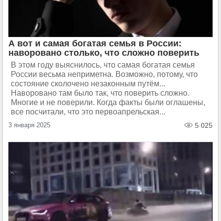
А вот и самая богатая семья в России:
наворовано столько, что сложно поверить
В этом году выяснилось, что самая богатая семья
России весьма неприметна. Возможно, потому, что
состояние сколочено незаконным путём...
Наворовано там было так, что поверить сложно.
Многие и не поверили. Когда факты были оглашены,
все посчитали, что это первоапрельская...
3 января 2025
5 025